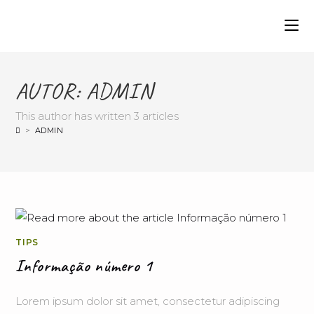
AUTOR:
ADMIN
This author has written 3 articles
>
ADMIN
TIPS
Informação número 1
Lorem ipsum dolor sit amet, consectetur adipiscing